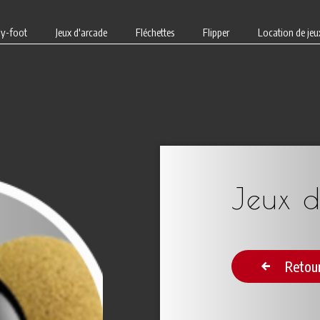
y-foot
Jeux d'arcade
Fléchettes
Flipper
Location de jeu
Jeux d
Retou