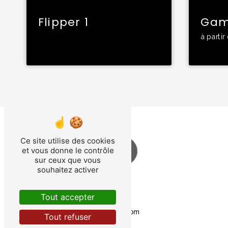
Flipper 1
Gam
à parti
Contactez-nous
Ce site utilise des cookies
et vous donne le contrôle
sur ceux que vous
souhaitez activer
16 Rue du 8 mai 1945
62223 Sainte-Catherine
Tout accepter
03 21 51 49 78
contact@bouvet-cousin.com
Tout refuser