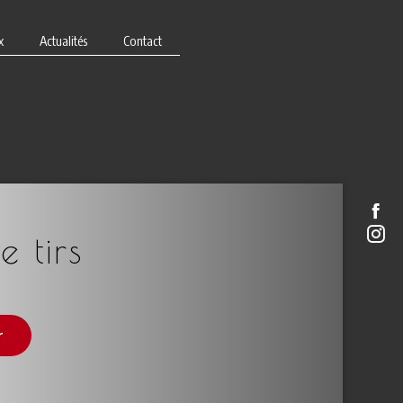
x
Actualités
Contact
e tirs
r