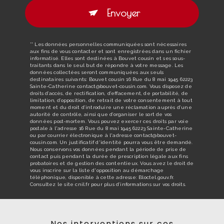
Envoyer
** Les données personnelles communiquées sont nécessaires
aux fins de vous contacter et sont enregistrées dans un fichier
informatisé. Elles sont destinées à Bouvet cousin et ses sous-
traitants dans le seul but de répondre à votre message. Les
données collectées seront communiquées aux seuls
destinataires suivants: Bouvet cousin 16 Rue du 8 mai 1945 62223
Sainte-Catherine contact@bouvet-cousin.com. Vous disposez de
droits d’accès, de rectification, d’effacement, de portabilité, de
limitation, d’opposition, de retrait de votre consentement à tout
moment et du droit d’introduire une réclamation auprès d’une
autorité de contrôle, ainsi que d’organiser le sort de vos
données post-mortem. Vous pouvez exercer ces droits par voie
postale à l'adresse 16 Rue du 8 mai 1945 62223 Sainte-Catherine
ou par courrier électronique à l'adresse contact@bouvet-
cousin.com. Un justificatif d'identité pourra vous être demandé.
Nous conservons vos données pendant la période de prise de
contact puis pendant la durée de prescription légale aux fins
probatoires et de gestion des contentieux. Vous avez le droit de
vous inscrire sur la liste d'opposition au démarchage
téléphonique, disponible à cette adresse:
Bloctel.gouv.fr
.
Consultez le site cnil.fr pour plus d’informations sur vos droits.
Nos interventions sur ces