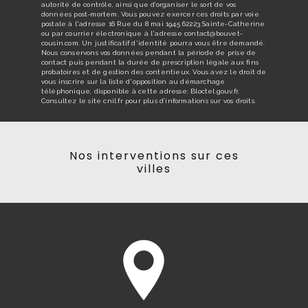
autorité de contrôle, ainsi que d’organiser le sort de vos
données post-mortem. Vous pouvez exercer ces droits par voie
postale à l'adresse 16 Rue du 8 mai 1945 62223 Sainte-Catherine
ou par courrier électronique à l'adresse contact@bouvet-
cousin.com. Un justificatif d'identité pourra vous être demandé.
Nous conservons vos données pendant la période de prise de
contact puis pendant la durée de prescription légale aux fins
probatoires et de gestion des contentieux. Vous avez le droit de
vous inscrire sur la liste d'opposition au démarchage
téléphonique, disponible à cette adresse:
Bloctel.gouv.fr
.
Consultez le site cnil.fr pour plus d’informations sur vos droits.
Nos interventions sur ces
villes