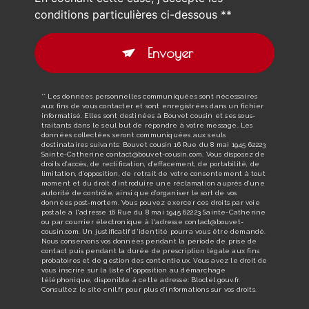
conditions particulières ci-dessous **
Envoyer
** Les données personnelles communiquées sont nécessaires
aux fins de vous contacter et sont enregistrées dans un fichier
informatisé. Elles sont destinées à Bouvet cousin et ses sous-
traitants dans le seul but de répondre à votre message. Les
données collectées seront communiquées aux seuls
destinataires suivants: Bouvet cousin 16 Rue du 8 mai 1945 62223
Sainte-Catherine contact@bouvet-cousin.com. Vous disposez de
droits d’accès, de rectification, d’effacement, de portabilité, de
limitation, d’opposition, de retrait de votre consentement à tout
moment et du droit d’introduire une réclamation auprès d’une
autorité de contrôle, ainsi que d’organiser le sort de vos
données post-mortem. Vous pouvez exercer ces droits par voie
postale à l'adresse 16 Rue du 8 mai 1945 62223 Sainte-Catherine
ou par courrier électronique à l'adresse contact@bouvet-
cousin.com. Un justificatif d'identité pourra vous être demandé.
Nous conservons vos données pendant la période de prise de
contact puis pendant la durée de prescription légale aux fins
probatoires et de gestion des contentieux. Vous avez le droit de
vous inscrire sur la liste d'opposition au démarchage
téléphonique, disponible à cette adresse:
Bloctel.gouv.fr
.
Consultez le site cnil.fr pour plus d’informations sur vos droits.