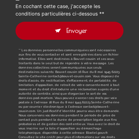
En cochant cette case, j'accepte les
conditions particulières ci-dessous **
Envoyer
** Les données personnelles communiquées sont nécessaires
aux fins de vous contacter et sont enregistrées dans un fichier
informatisé. Elles sont destinées à Bouvet cousin et ses sous-
traitants dans le seul but de répondre à votre message. Les
données collectées seront communiquées aux seuls
destinataires suivants: Bouvet cousin 16 Rue du 8 mai 1945 62223
Sainte-Catherine contact@bouvet-cousin.com. Vous disposez de
droits d’accès, de rectification, d’effacement, de portabilité, de
limitation, d’opposition, de retrait de votre consentement à tout
moment et du droit d’introduire une réclamation auprès d’une
autorité de contrôle, ainsi que d’organiser le sort de vos
données post-mortem. Vous pouvez exercer ces droits par voie
postale à l'adresse 16 Rue du 8 mai 1945 62223 Sainte-Catherine
ou par courrier électronique à l'adresse contact@bouvet-
cousin.com. Un justificatif d'identité pourra vous être demandé.
Nous conservons vos données pendant la période de prise de
contact puis pendant la durée de prescription légale aux fins
probatoires et de gestion des contentieux. Vous avez le droit de
vous inscrire sur la liste d'opposition au démarchage
téléphonique, disponible à cette adresse:
Bloctel.gouv.fr
.
Consultez le site cnil.fr pour plus d’informations sur vos droits.