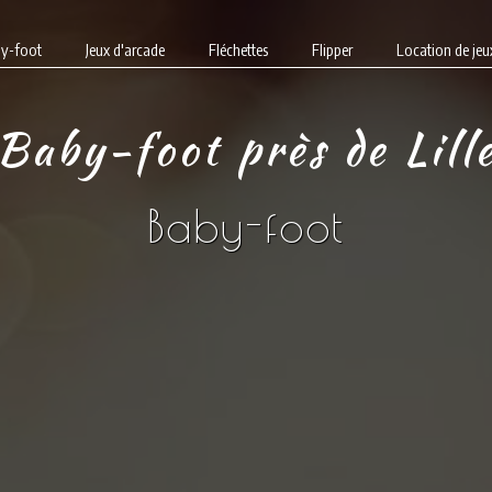
y-foot
Jeux d'arcade
Fléchettes
Flipper
Location de jeu
Baby-foot près de Lill
Baby-foot